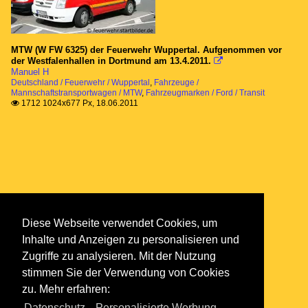
MTW (W FW 6325) der Feuerwehr Wuppertal. Aufgenommen vor
der Westfalenhallen in Dortmund am 13.4.2011.

Manuel H
Deutschland / Feuerwehr / Wuppertal
,
Fahrzeuge /
Mannschaftstransportwagen / MTW
,
Fahrzeugmarken / Ford / Transit
1712 1024x677 Px, 18.06.2011

Diese Webseite verwendet Cookies, um
Inhalte und Anzeigen zu personalisieren und
Zugriffe zu analysieren. Mit der Nutzung
stimmen Sie der Verwendung von Cookies
zu. Mehr erfahren:
Datenschutz
,
Personalisierte Werbung