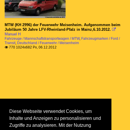
MTW (KH 2996) der Feuerwehr Meisenheim. Aufgenommen beim
Jubiläum 50 Jahre LFV-Rheinland-Pfalz in Mainz,6.10.2012.

Manuel H
Fahrzeuge / Mannschaftstransportwagen / MTW
,
Fahrzeugmarken / Ford /
Transit
,
Deutschland / Feuerwehr / Meisenheim
770 1024x682 Px, 06.12.2012

Diese Webseite verwendet Cookies, um
Inhalte und Anzeigen zu personalisieren und
Zugriffe zu analysieren. Mit der Nutzung