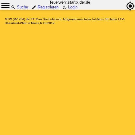
feuerwehr.startbilder.de
Suche
Registrieren
Login
MTW (MZ 234) der FF Gau Bischofsheim. Aufgenommen beim Jubiläum 50 Jahre LFV-
Rheinland-Pfalz in Mainz,6.10.2012.