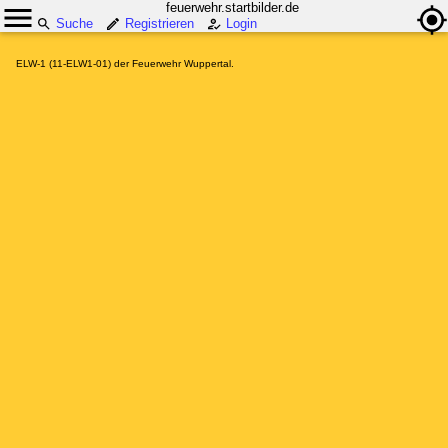
feuerwehr.startbilder.de
Suche
Registrieren
Login
ELW-1 (11-ELW1-01) der Feuerwehr Wuppertal.