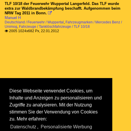
TLF 10/18 der Feuerwehr Wuppertal Langerfeld. Das TLF wurde
extra zur Waldbrandbekämpfung beschafft. Aufgenommen beim
NRW Tag 2011 in Bonn.

Manuel H
Deutschland / Feuerwehr / Wuppertal
,
Fahrzeugmarken / Mercedes Benz /
Unimog
,
Fahrzeuge / Tanklöschfahrzeuge / TLF 10/18
2005 1024x682 Px, 22.01.2012

Diese Webseite verwendet Cookies, um
Inhalte und Anzeigen zu personalisieren und
Zugriffe zu analysieren. Mit der Nutzung
stimmen Sie der Verwendung von Cookies
zu. Mehr erfahren:
Datenschutz
,
Personalisierte Werbung