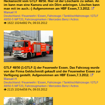
Heckansicht vom GTLF 48/50. Hier ist der Löscharm zu sehen. An
im kann man eine Kamera und ein Dörn anbringen. Löschen kann
man mit im auch.:-) Aufgenommen am HBF Essen,7.3.2012.

Manuel H
Deutschland / Feuerwehr / Essen
,
Fahrzeuge / Tanklöschfahrzeuge / GTLF
48/50-5 WFT20
,
Fahrzeugmarken / Mercedes Benz / Actros
1622 1024x682 Px, 09.03.2012

GTLF 48/50 (1-GTLF-1) der Feuerwehr Essen. Das Fahrzeug wurde
von der Firma Geldschmidt gekauft und der Feuerweher Essen zur
Verfügung gestellt. Aufgenommen am HBF Essen,7.3.2012.

Manuel H
Deutschland / Feuerwehr / Essen
,
Fahrzeuge / Tanklöschfahrzeuge / GTLF
48/50-5 WFT20
,
Fahrzeugmarken / Mercedes Benz / Actros
2115 1024x658 Px, 09.03.2012
