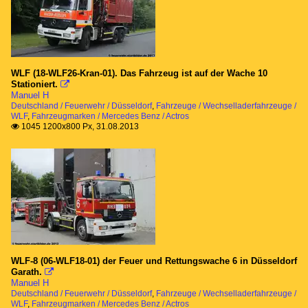
Hilfeleistungslöschfahrzeuge
HLF 24 NRW
Rüstwagen
WLF (18-WLF26-Kran-01). Das Fahrzeug ist auf der Wache 10
RW 2
Stationiert.

Manuel H
Deutschland / Feuerwehr / Düsseldorf
,
Fahrzeuge / Wechselladerfahrzeuge /
Tanklöschfahrzeuge
WLF
,
Fahrzeugmarken / Mercedes Benz / Actros
1045 1200x800 Px, 31.08.2013

GTLF 48/50-5 WFT20
TLF 24/50
Teleskopmastfahrzeug
TMF
Wechselladerfahrzeuge
WLF-8 (06-WLF18-01) der Feuer und Rettungswache 6 in Düsseldorf
WLF
Garath.

Manuel H
Deutschland / Feuerwehr / Düsseldorf
,
Fahrzeuge / Wechselladerfahrzeuge /
Fahrzeugmarken
WLF
,
Fahrzeugmarken / Mercedes Benz / Actros