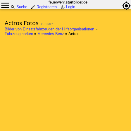
feuerwehr.startbilder.de
Suche
Registrieren
Login
Actros Fotos
35 Bilder
Bilder von Einsatzfahrzeugen der Hilfsorganisationen
»
Fahrzeugmarken
»
Mercedes Benz
»
Actros