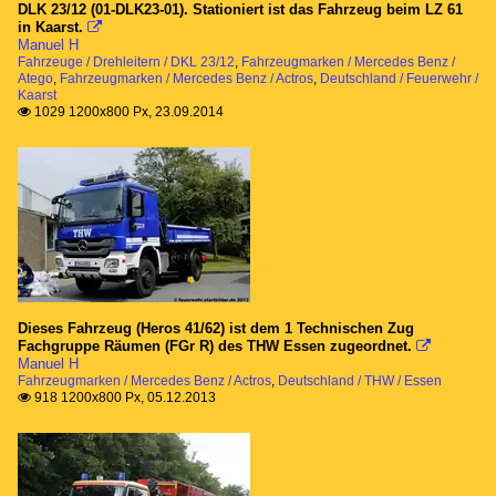
Kaarst
DLK 23/12 (01-DLK23-01). Stationiert ist das Fahrzeug beim LZ 61
in Kaarst.

Lünen
Manuel H
Fahrzeuge / Drehleitern / DKL 23/12
,
Fahrzeugmarken / Mercedes Benz /
Wuppertal
Atego
,
Fahrzeugmarken / Mercedes Benz / Actros
,
Deutschland / Feuerwehr /
Kaarst
1029 1200x800 Px, 23.09.2014

Flughafenfeuerwehren
Düsseldorf
Kassel Calden
THW
Essen
Mülheim/Ruhr
Dieses Fahrzeug (Heros 41/62) ist dem 1 Technischen Zug
Fachgruppe Räumen (FGr R) des THW Essen zugeordnet.

Manuel H
Fahrzeuge
Fahrzeugmarken / Mercedes Benz / Actros
,
Deutschland / THW / Essen
918 1200x800 Px, 05.12.2013

Drehleitern
DKL 23/12