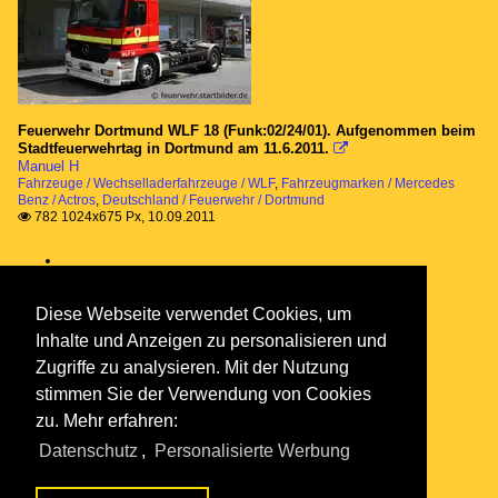
Feuerwehr Dortmund WLF 18 (Funk:02/24/01). Aufgenommen beim
Stadtfeuerwehrtag in Dortmund am 11.6.2011.

Manuel H
Fahrzeuge / Wechselladerfahrzeuge / WLF
,
Fahrzeugmarken / Mercedes
Benz / Actros
,
Deutschland / Feuerwehr / Dortmund
782 1024x675 Px, 10.09.2011

Diese Webseite verwendet Cookies, um
Inhalte und Anzeigen zu personalisieren und
Zugriffe zu analysieren. Mit der Nutzung
stimmen Sie der Verwendung von Cookies
zu. Mehr erfahren:
Datenschutz
,
Personalisierte Werbung