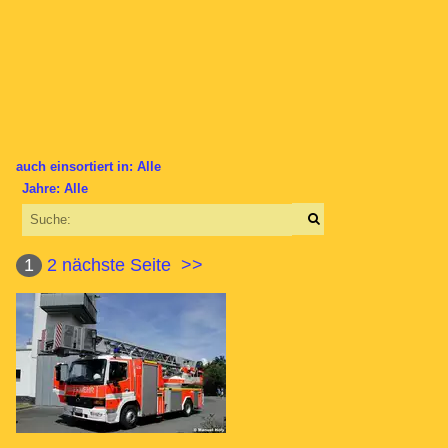
auch einsortiert in: Alle
Jahre: Alle
×
×
Alle Kategorien
Alle Jahre
Deutschland
1
2
nächste Seite
>>
2010
Feuerwehr
2010
Dinslaken
2011
Dortmund
2012
Düsseldorf
2013
Essen
2014