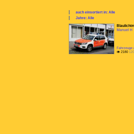
auch einsortiert in: Alle
×
Jahre: Alle
Alle Kategorien
×
Blaulicht
Fahrzeuge
Alle Jahre
Manuel H
Fahrzeugmarken
2010
Fahrzeuge 
2180
120
