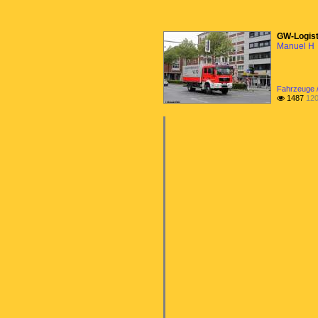
GW-Logist
Manuel H
Fahrzeuge /
1487
120
