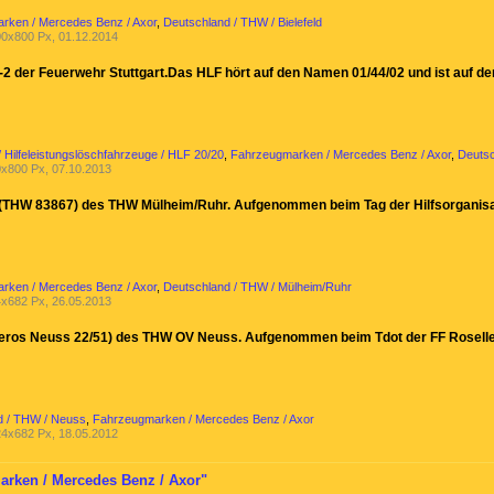
rken / Mercedes Benz / Axor
,
Deutschland / THW / Bielefeld
0x800 Px, 01.12.2014
-2 der Feuerwehr Stuttgart.Das HLF hört auf den Namen 01/44/02 und ist auf de
 Hilfeleistungslöschfahrzeuge / HLF 20/20
,
Fahrzeugmarken / Mercedes Benz / Axor
,
Deutsc
x800 Px, 07.10.2013
(THW 83867) des THW Mülheim/Ruhr. Aufgenommen beim Tag der Hilfsorganisat
rken / Mercedes Benz / Axor
,
Deutschland / THW / Mülheim/Ruhr
x682 Px, 26.05.2013
ros Neuss 22/51) des THW OV Neuss. Aufgenommen beim Tdot der FF Roselle
d / THW / Neuss
,
Fahrzeugmarken / Mercedes Benz / Axor
4x682 Px, 18.05.2012
arken / Mercedes Benz / Axor"