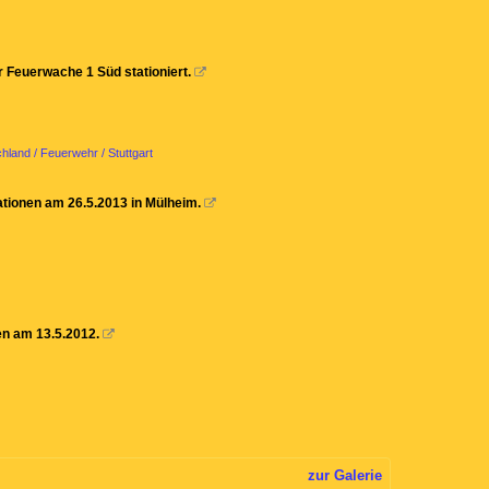
r Feuerwache 1 Süd stationiert.

hland / Feuerwehr / Stuttgart
ionen am 26.5.2013 in Mülheim.

n am 13.5.2012.

zur Galerie