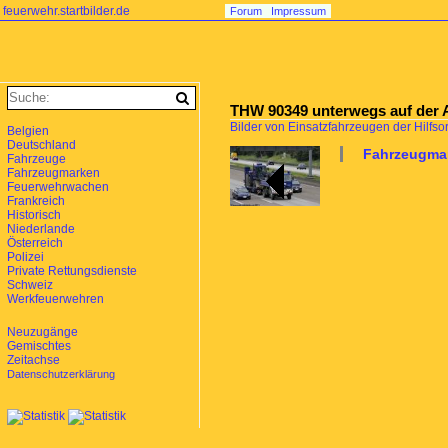
feuerwehr.startbilder.de
Forum
Impressum
THW 90349 unterwegs auf der A
Bilder von Einsatzfahrzeugen der Hilfso
Belgien
Deutschland
Fahrzeugmar
Fahrzeuge
Fahrzeugmarken
Feuerwehrwachen
Frankreich
Historisch
Niederlande
Österreich
Polizei
Private Rettungsdienste
Schweiz
Werkfeuerwehren
Neuzugänge
Gemischtes
Zeitachse
Datenschutzerklärung