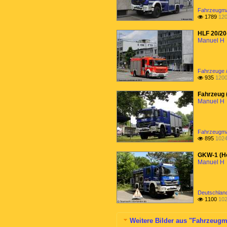
Fahrzeugma
1789
120

HLF 20/20
Manuel H
Fahrzeuge /
935
1200

Fahrzeug 
Manuel H
Fahrzeugma
895
1024

GKW-1 (He
Manuel H
Deutschlan
1100
102

Weitere Bilder aus "Fahrzeugm