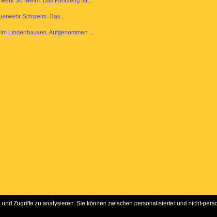
rwehr Schwelm. Das Fahrzeug ist
...
euerwehr Schwelm. Das
...
elm Lindenhausen. Aufgenommen
...
und Zugriffe zu analysieren. Sie können zwischen personalisierter und nicht-pers