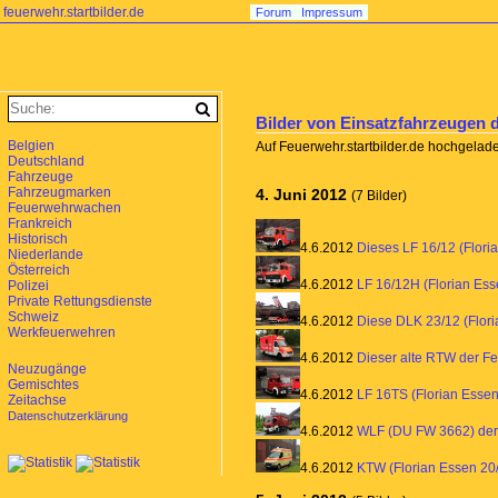
feuerwehr.startbilder.de
Forum
Impressum
Bilder von Einsatzfahrzeugen d
Belgien
Auf Feuerwehr.startbilder.de hochgelade
Deutschland
Fahrzeuge
Fahrzeugmarken
4. Juni 2012
(7 Bilder)
Feuerwehrwachen
Frankreich
Historisch
4.6.2012
Dieses LF 16/12 (Flori
Niederlande
Österreich
4.6.2012
LF 16/12H (Florian Ess
Polizei
Private Rettungsdienste
Schweiz
4.6.2012
Diese DLK 23/12 (Flor
Werkfeuerwehren
4.6.2012
Dieser alte RTW der F
Neuzugänge
Gemischtes
4.6.2012
LF 16TS (Florian Esse
Zeitachse
Datenschutzerklärung
4.6.2012
WLF (DU FW 3662) der
4.6.2012
KTW (Florian Essen 20