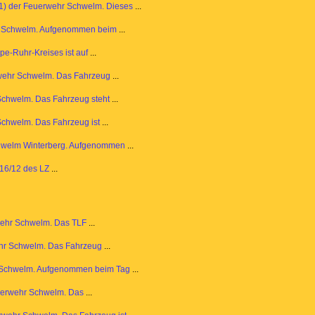
1) der Feuerwehr Schwelm. Dieses
...
r Schwelm. Aufgenommen beim
...
e-Ruhr-Kreises ist auf
...
wehr Schwelm. Das Fahrzeug
...
chwelm. Das Fahrzeug steht
...
chwelm. Das Fahrzeug ist
...
hwelm Winterberg. Aufgenommen
...
16/12 des LZ
...
wehr Schwelm. Das TLF
...
hr Schwelm. Das Fahrzeug
...
 Schwelm. Aufgenommen beim Tag
...
uerwehr Schwelm. Das
...