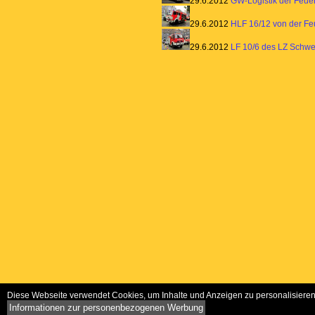
29.6.2012
GW-Logistik der Feue
29.6.2012
HLF 16/12 von der F
29.6.2012
LF 10/6 des LZ Schw
Diese Webseite verwendet Cookies, um Inhalte und Anzeigen zu personalisieren 
Informationen zur personenbezogenen Werbung