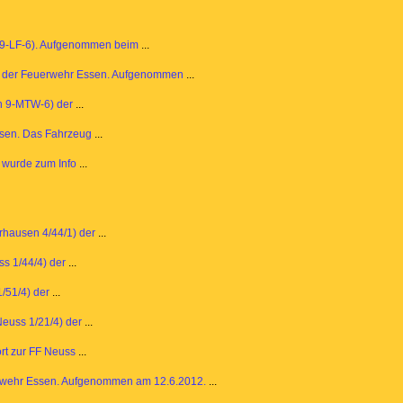
n 9-LF-6). Aufgenommen beim
...
) der Feuerwehr Essen. Aufgenommen
...
n 9-MTW-6) der
...
sen. Das Fahrzeug
...
 wurde zum Info
...
rhausen 4/44/1) der
...
ss 1/44/4) der
...
/51/4) der
...
Neuss 1/21/4) der
...
rt zur FF Neuss
...
wehr Essen. Aufgenommen am 12.6.2012.
...