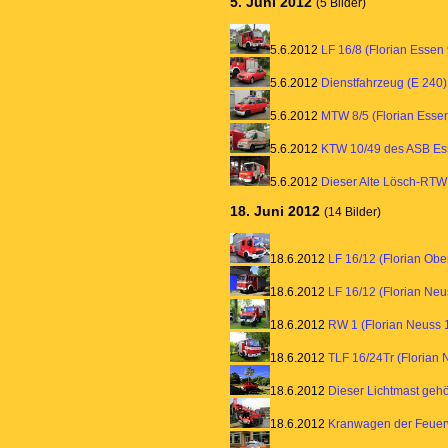
5. Juni 2012
(5 Bilder)
5.6.2012
LF 16/8 (Florian Esse
5.6.2012
Dienstfahrzeug (E 240
5.6.2012
MTW 8/5 (Florian Esse
5.6.2012
KTW 10/49 des ASB Es
5.6.2012
Dieser Alte Lösch-RTW
18. Juni 2012
(14 Bilder)
18.6.2012
LF 16/12 (Florian Obe
18.6.2012
LF 16/12 (Florian Neu
18.6.2012
RW 1 (Florian Neuss 1
18.6.2012
TLF 16/24Tr (Florian 
18.6.2012
Dieser Lichtmast gehö
18.6.2012
Kranwagen der Feuer