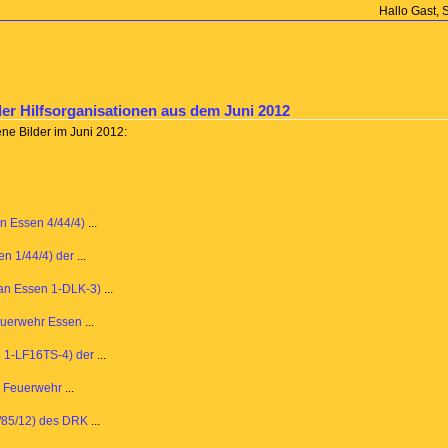
Hallo Gast, 
er Hilfsorganisationen aus dem Juni 2012
ne Bilder im Juni 2012:
an Essen 4/44/4)
...
en 1/44/4) der
...
ian Essen 1-DLK-3)
...
euerwehr Essen
...
n 1-LF16TS-4) der
...
 Feuerwehr
...
/85/12) des DRK
...