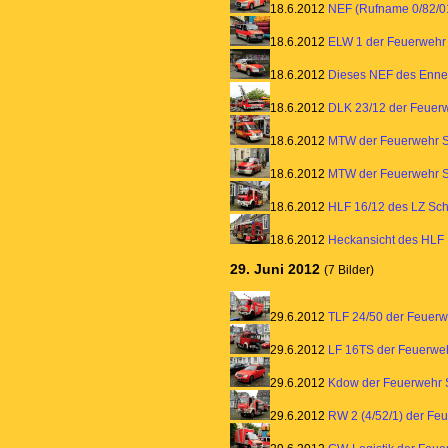
18.6.2012
NEF (Rufname 0/82/0
18.6.2012
ELW 1 der Feuerweh
18.6.2012
Dieses NEF des Ennep
18.6.2012
DLK 23/12 der Feuer
18.6.2012
MTW der Feuerwehr S
18.6.2012
MTW der Feuerwehr S
18.6.2012
HLF 16/12 des LZ Sc
18.6.2012
Heckansicht des HLF 
29. Juni 2012
(7 Bilder)
29.6.2012
TLF 24/50 der Feuer
29.6.2012
LF 16TS der Feuerwe
29.6.2012
Kdow der Feuerwehr
29.6.2012
RW 2 (4/52/1) der Fe